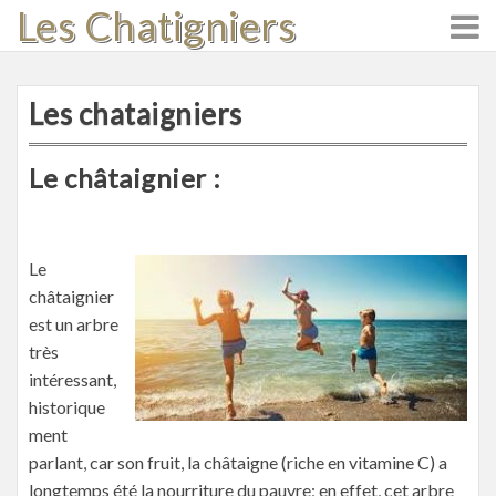
Les Chatigniers
Skip
to
content
Les chataigniers
Le châtaignier :
Le
châtaignier
est un arbre
très
intéressant,
historique
ment
parlant, car son fruit, la châtaigne (riche en vitamine C) a
longtemps été la nourriture du pauvre; en effet, cet arbre